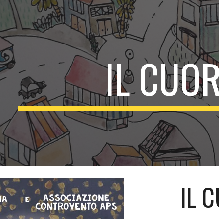
ip to main content
Skip to navigat
IL C
UOR
IL C