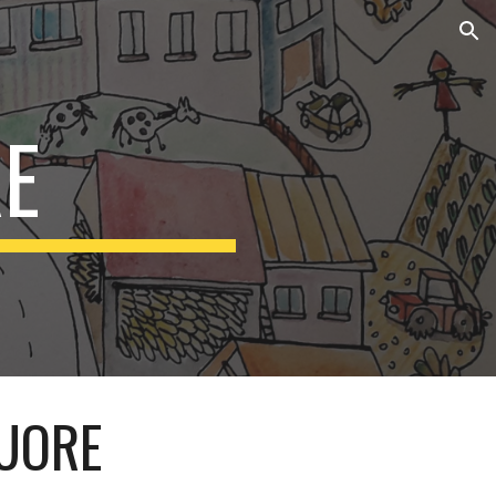
ion
E
UORE