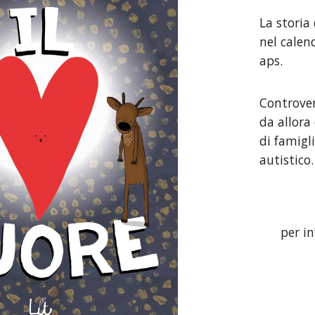
La storia
nel cale
aps.
Controven
da allora 
di famigl
autistico
per in